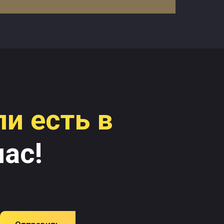
ли
есть в
ас!