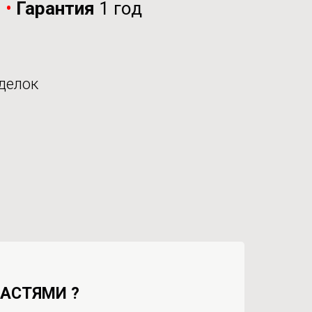
и
•
Гарантия
1 год
делок
ЧАСТЯМИ ?