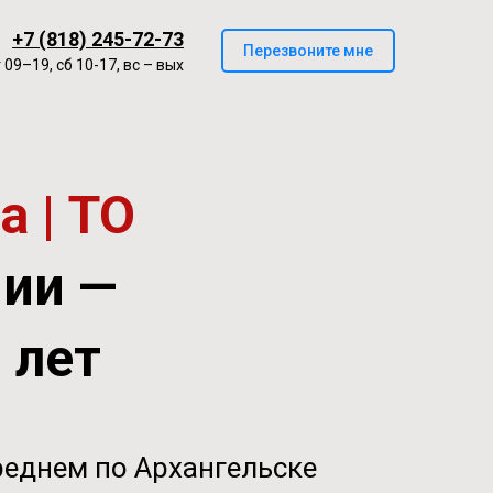
+7 (818) 245-72-73
Перезвоните мне
 09–19, сб 10-17, вс – вых
 | ТО
нии —
0 лет
реднем по Архангельске