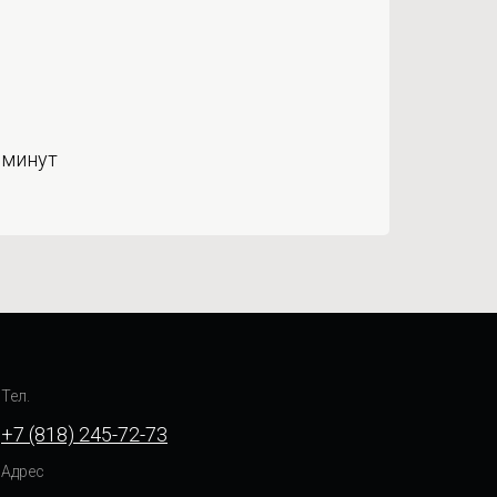
 минут
Тел.
+7 (818) 245-72-73
Адрес