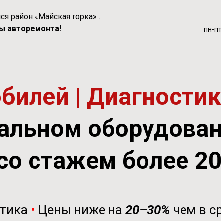
мся
район «Майская горка»
.
ы авторемонта!
пн-пт
илей | Диагностика
альном оборудова
со стажем более 2
стика
•
Цены ниже на
20–30%
чем в с