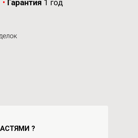
и
•
Гарантия
1 год
делок
ЧАСТЯМИ ?