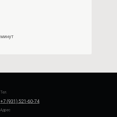
 минут
Тел.
+7 (931) 521-60-74
Адрес