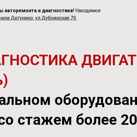
ы авторемонта и диагностика!
Находимся
ном Дегунино, ул Дубнинская 79.
АГНОСТИКА ДВИГАТ
ь)
альном оборудова
со стажем более 2