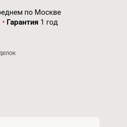
реднем по Москве
и
•
Гарантия
1 год
делок