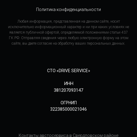
Политика конфиденциальности
Любая информация, представленная на данном сайте, носит
исключительно информационный характер и ни при каких условиях не
является публичной офертой, определяемой положениями статьи 437
ГК РФ. Отправляя сведения через любую электронную форму на этом
сайте, вы даете согласие на обработку ваших персональных данных.
СТО «DRIVE SERVICE»
ИНН
381207093147
ОГРНИП
322385000021046
Контакты австосервиса в Свердловском районе