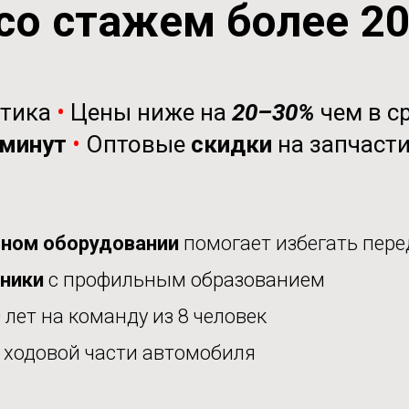
со стажем более 2
стика
•
Цены ниже на
20–30%
чем в с
минут
•
Оптовые
скидки
на запчаст
ном оборудовании
помогает избегать пере
аники
с профильным образованием
 лет на команду из 8 человек
е
ходовой части автомобиля