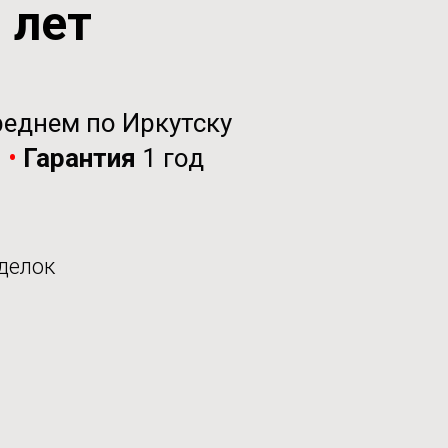
0 лет
реднем по Иркутску
и
•
Гарантия
1 год
делок