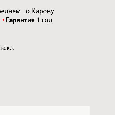
реднем по Кирову
и
•
Гарантия
1 год
делок