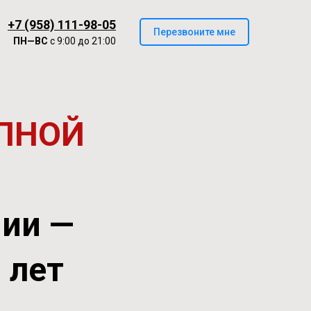
+7 (958) 111-98-05
Перезвоните мне
ПН—ВС
с 9:00 до 21:00
ПНОЙ
нии —
0 лет