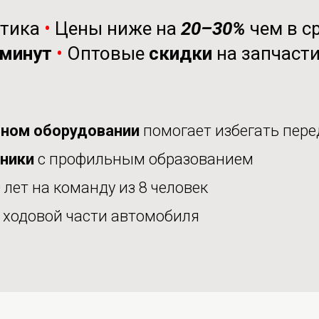
стика
•
Цены ниже на
20–30%
чем в с
минут
•
Оптовые
скидки
на запчаст
ном оборудовании
помогает избегать пере
аники
с профильным образованием
 лет на команду из 8 человек
е
ходовой части автомобиля