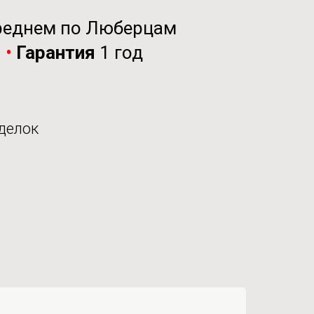
реднем по Люберцам
и
•
Гарантия
1 год
делок